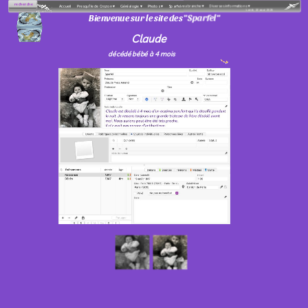
recherche
Accueil
Presqu'île de Crozon
 ▾
Généalogie
 ▾
Photos
 ▾
Sparfel ma branche
 ▾
Diverses informations
 ▾
Lundi, 10 aout 2026
Bienvenue sur le site des "Sparfel"
Claude
décédé
bébé à 4 mois